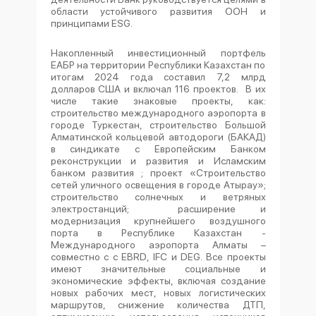
области устойчивого развития ООН и
принципами
ESG
.
Накопленный инвестиционный портфель
ЕАБР на территории Республики Казахстан по
итогам 2024 года составил 7,2 млрд
долларов США и включал 116 проектов. В их
числе такие знаковые проекты, как:
строительство международного аэропорта в
городе Туркестан, строительство Большой
Алматинской кольцевой автодороги (БАКАД)
в синдикате с Европейским Банком
реконструкции и развития и Исламским
банком развития ; проект «Строительство
сетей уличного освещения в городе Атырау»;
строительство солнечных и ветряных
электростанций; расширение и
модернизация крупнейшего воздушного
порта в Республике Казахстан -
Международного аэропорта Алматы –
совместно с с
EBRD
,
IFC
и
DEG
. Все проекты
имеют значительные социальные и
экономические эффекты, включая создание
новых рабочих мест, новых логистических
маршрутов, снижение количества ДТП,